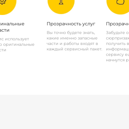
инальные
Прозрачность услуг
Прозрачн
асти
Вы точно будете знать,
Забудьте 
какие именно запасные
сюрпризах
с использует
части и работы входят в
получить 
о оригинальные
каждый сервисный пакет.
информац
сти
сервису ещ
начнутся р