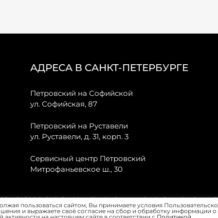
АДРЕСА В САНКТ-ПЕТЕРБУРГЕ
Петровский на Софийской
ул. Софийская, 87
Петровский на Руставели
ул. Руставели, д. 31, корп. 3
Сервисный центр Петровский
Митрофаньевское ш., 30
, JAECOO, GAC, Forthing, Citroёn, Peugeot, Opel и Renault в Санкт-
олжая пользоваться сайтом, Вы принимаете условия Пользовательско
шения и выражаете своё согласие на сбор и обработку информации о
 активности на настоящем сайте в соответствии с
Политикой