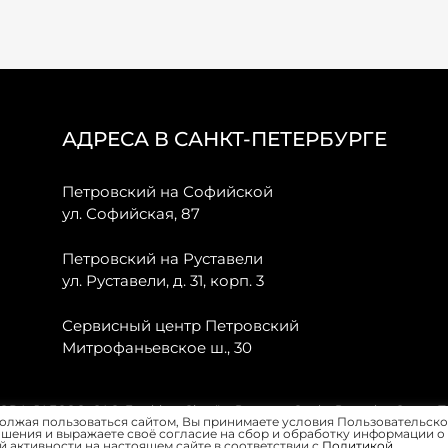
АДРЕСА В САНКТ-ПЕТЕРБУРГЕ
Петровский на Софийской
ул. Софийская, 87
Петровский на Руставели
ул. Руставели, д. 31, корп. 3
Сервисный центр Петровский
Митрофаньевское ш., 30
, JAECOO, GAC, Forthing, Citroёn, Peugeot, Opel и Renault в Санкт-
олжая пользоваться сайтом, Вы принимаете условия Пользовательско
шения и выражаете своё согласие на сбор и обработку информации о
 активности на настоящем сайте в соответствии с
Политикой