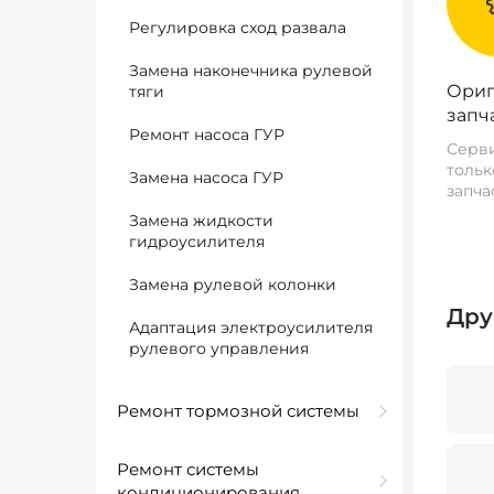
Регулировка сход развала
Замена наконечника рулевой
Ориг
тяги
запч
Ремонт насоса ГУР
Серви
тольк
Замена насоса ГУР
запча
Замена жидкости
гидроусилителя
Замена рулевой колонки
Дру
Адаптация электроусилителя
рулевого управления
Ремонт тормозной системы
Ремонт системы
кондиционирования