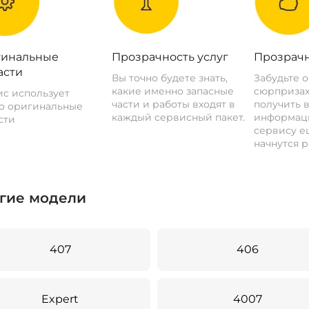
инальные
Прозрачность услуг
Прозрачн
асти
Вы точно будете знать,
Забудьте 
какие именно запасные
сюрпризах
с использует
части и работы входят в
получить 
о оригинальные
каждый сервисный пакет.
информац
сти
сервису ещ
начнутся р
гие модели
407
406
Expert
4007