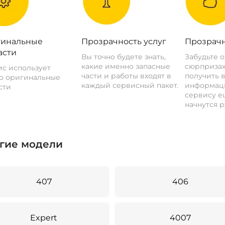
инальные
Прозрачность услуг
Прозрачн
асти
Вы точно будете знать,
Забудьте 
какие именно запасные
сюрпризах
с использует
части и работы входят в
получить 
о оригинальные
каждый сервисный пакет.
информац
сти
сервису ещ
начнутся р
гие модели
407
406
Expert
4007