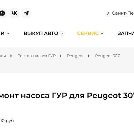
Санкт-Пе
ИИ
ВЫКУП АВТО
СЕРВИС
ЗАПЧ
ния
Ремонт насоса ГУР
Peugeot
Peugeot 307
монт насоса ГУР для Peugeot 30
00 руб.