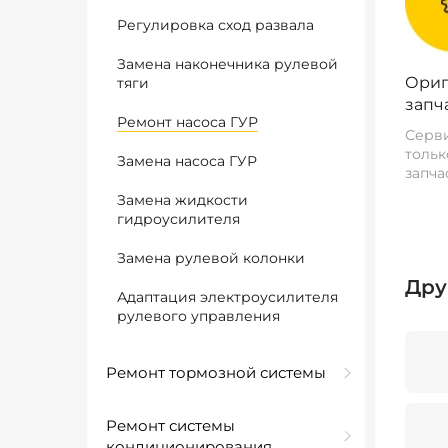
Регулировка сход развала
Замена наконечника рулевой
Ориг
тяги
запч
Ремонт насоса ГУР
Серви
тольк
Замена насоса ГУР
запча
Замена жидкости
гидроусилителя
Замена рулевой колонки
Дру
Адаптация электроусилителя
рулевого управления
Ремонт тормозной системы
Ремонт системы
кондиционирования