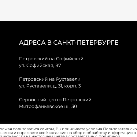
АДРЕСА В САНКТ-ПЕТЕРБУРГЕ
Петровский на Софийской
ул. Софийская, 87
Петровский на Руставели
ул. Руставели, д. 31, корп. 3
Сервисный центр Петровский
Митрофаньевское ш., 30
, JAECOO, GAC, Forthing, Citroёn, Peugeot, Opel и Renault в Санкт-
олжая пользоваться сайтом, Вы принимаете условия Пользовательско
шения и выражаете своё согласие на сбор и обработку информации о
 активности на настоящем сайте в соответствии с
Политикой