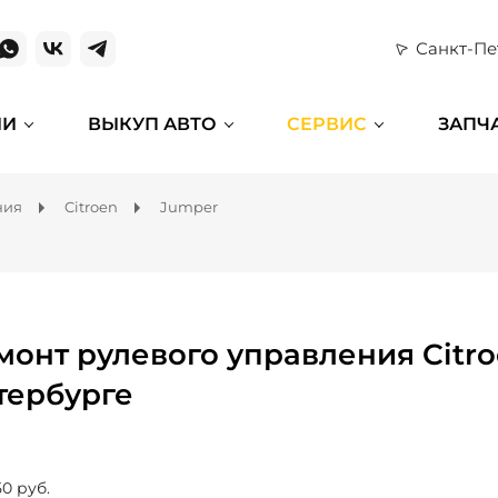
Санкт-Пе
ИИ
ВЫКУП АВТО
СЕРВИС
ЗАПЧ
ния
Citroen
Jumper
монт рулевого управления Citro
тербурге
50 руб.