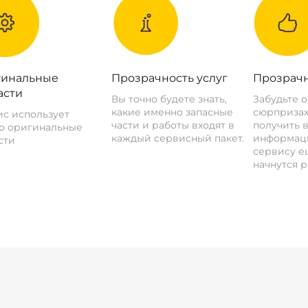
инальные
Прозрачность услуг
Прозрачн
асти
Вы точно будете знать,
Забудьте 
какие именно запасные
сюрпризах
с использует
части и работы входят в
получить 
о оригинальные
каждый сервисный пакет.
информац
сти
сервису ещ
начнутся р