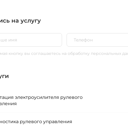
ись на услугу
ая кнопку вы соглашаетесь
на обработку персональных да
уги
тация электроусилителя рулевого
вления
ностика рулевого управления