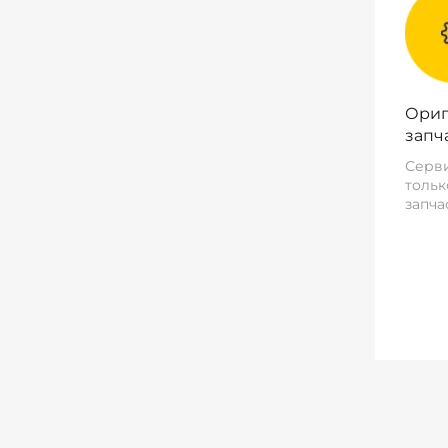
Ориг
запч
Серви
тольк
запча