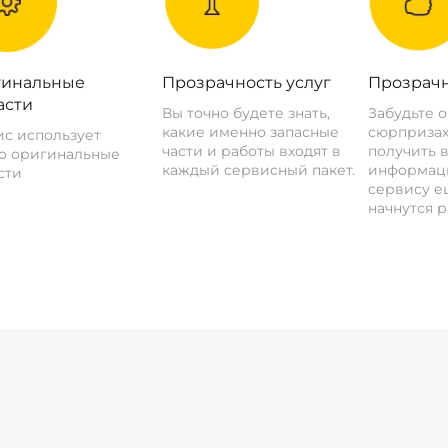
инальные
Прозрачность услуг
Прозрачн
асти
Вы точно будете знать,
Забудьте 
какие именно запасные
сюрпризах
с использует
части и работы входят в
получить 
о оригинальные
каждый сервисный пакет.
информац
сти
сервису ещ
начнутся р