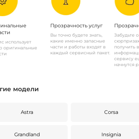
инальные
Прозрачность услуг
Прозрачн
асти
Вы точно будете знать,
Забудьте 
какие именно запасные
сюрпризах
с использует
части и работы входят в
получить 
о оригинальные
каждый сервисный пакет.
информац
сти
сервису ещ
начнутся р
гие модели
Astra
Corsa
Grandland
Insignia