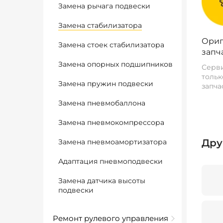
Замена рычага подвески
Замена стабилизатора
Ориг
Замена стоек стабилизатора
запч
Замена опорных подшипников
Серви
тольк
Замена пружин подвески
запча
Замена пневмобаллона
Замена пневмокомпрессора
Дру
Замена пневмоамортизатора
Адаптация пневмоподвески
Замена датчика высоты
подвески
Ремонт рулевого управления