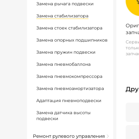
Замена рычага подвески
Замена стабилизатора
Ориг
Замена стоек стабилизатора
запч
Замена опорных подшипников
Серви
тольк
Замена пружин подвески
запча
Замена пневмобаллона
Замена пневмокомпрессора
Дру
Замена пневмоамортизатора
Адаптация пневмоподвески
Замена датчика высоты
подвески
Ремонт рулевого управления