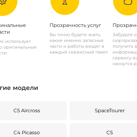
инальные
Прозрачность услуг
Прозрачн
асти
Вы точно будете знать,
Забудьте 
какие именно запасные
сюрпризах
с использует
части и работы входят в
получить 
о оригинальные
каждый сервисный пакет.
информац
сти
сервису ещ
начнутся р
гие модели
C5 Aircross
SpaceTourer
C4 Picasso
C5