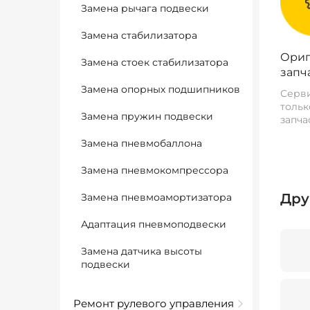
Замена рычага подвески
Замена стабилизатора
Ориг
Замена стоек стабилизатора
запч
Замена опорных подшипников
Серви
тольк
Замена пружин подвески
запча
Замена пневмобаллона
Замена пневмокомпрессора
Дру
Замена пневмоамортизатора
Адаптация пневмоподвески
Замена датчика высоты
подвески
Ремонт рулевого управления