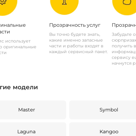
инальные
Прозрачность услуг
Прозрачн
асти
Вы точно будете знать,
Забудьте 
какие именно запасные
сюрпризах
с использует
части и работы входят в
получить 
о оригинальные
каждый сервисный пакет.
информац
сти
сервису ещ
начнутся р
гие модели
Master
Symbol
Laguna
Kangoo