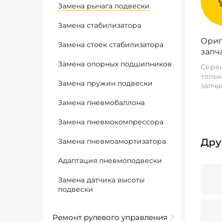
Замена рычага подвески
Замена стабилизатора
Ориг
Замена стоек стабилизатора
запч
Замена опорных подшипников
Серви
тольк
Замена пружин подвески
запча
Замена пневмобаллона
Замена пневмокомпрессора
Дру
Замена пневмоамортизатора
Адаптация пневмоподвески
Замена датчика высоты
подвески
Ремонт рулевого управления