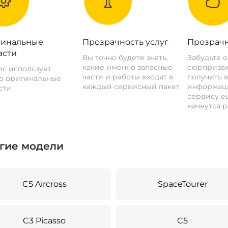
инальные
Прозрачность услуг
Прозрачн
асти
Вы точно будете знать,
Забудьте 
какие именно запасные
сюрпризах
с использует
части и работы входят в
получить 
о оригинальные
каждый сервисный пакет.
информац
сти
сервису ещ
начнутся р
гие модели
C5 Aircross
SpaceTourer
C3 Picasso
C5