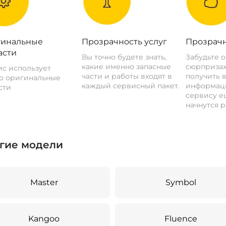
инальные
Прозрачность услуг
Прозрачн
асти
Вы точно будете знать,
Забудьте 
какие именно запасные
сюрпризах
с использует
части и работы входят в
получить 
о оригинальные
каждый сервисный пакет.
информац
сти
сервису ещ
начнутся р
гие модели
Master
Symbol
Kangoo
Fluence