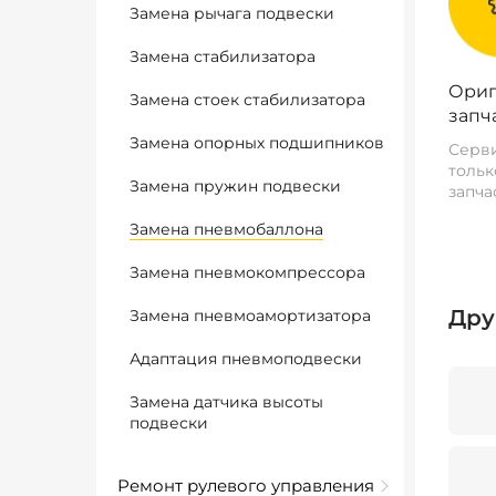
Замена рычага подвески
Замена стабилизатора
Ориг
Замена стоек стабилизатора
запч
Замена опорных подшипников
Серви
тольк
Замена пружин подвески
запча
Замена пневмобаллона
Замена пневмокомпрессора
Дру
Замена пневмоамортизатора
Адаптация пневмоподвески
Замена датчика высоты
подвески
Ремонт рулевого управления