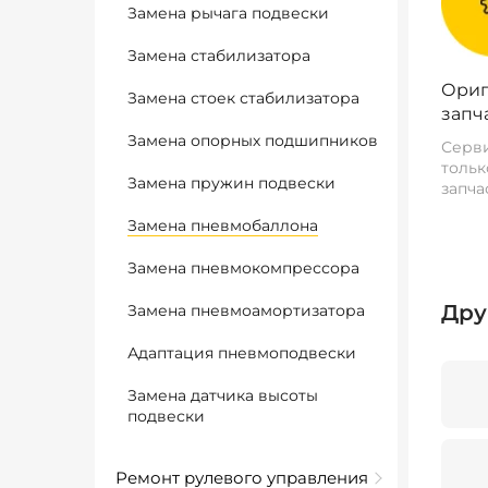
Замена рычага подвески
Замена стабилизатора
Ориг
Замена стоек стабилизатора
запч
Замена опорных подшипников
Серви
тольк
Замена пружин подвески
запча
Замена пневмобаллона
Замена пневмокомпрессора
Дру
Замена пневмоамортизатора
Адаптация пневмоподвески
Замена датчика высоты
подвески
Ремонт рулевого управления