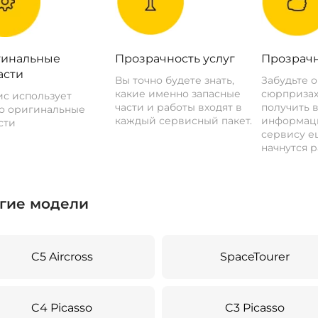
инальные
Прозрачность услуг
Прозрачн
асти
Вы точно будете знать,
Забудьте 
какие именно запасные
сюрпризах
с использует
части и работы входят в
получить 
о оригинальные
каждый сервисный пакет.
информац
сти
сервису ещ
начнутся р
гие модели
C5 Aircross
SpaceTourer
C4 Picasso
C3 Picasso