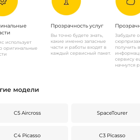
инальные
Прозрачность услуг
Прозрачн
асти
Вы точно будете знать,
Забудьте 
какие именно запасные
сюрпризах
с использует
части и работы входят в
получить 
о оригинальные
каждый сервисный пакет.
информац
сти
сервису ещ
начнутся р
гие модели
C5 Aircross
SpaceTourer
C4 Picasso
C3 Picasso