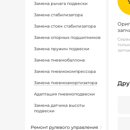
Замена рычага подвески
Замена стабилизатора
Ориг
Замена стоек стабилизатора
запч
Замена опорных подшипников
Серви
тольк
Замена пружин подвески
запча
Замена пневмобаллона
Замена пневмокомпрессора
Дру
Замена пневмоамортизатора
Адаптация пневмоподвески
Замена датчика высоты
подвески
Ремонт рулевого управления