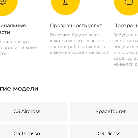
инальные
Прозрачность услуг
Прозрачн
асти
Вы точно будете знать,
Забудьте 
какие именно запасные
сюрпризах
с использует
части и работы входят в
получить 
о оригинальные
каждый сервисный пакет.
информац
сти
сервису ещ
начнутся р
гие модели
C5 Aircross
SpaceTourer
C4 Picasso
C3 Picasso