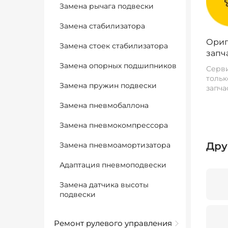
Замена рычага подвески
Замена стабилизатора
Ориг
Замена стоек стабилизатора
запч
Замена опорных подшипников
Серви
тольк
Замена пружин подвески
запча
Замена пневмобаллона
Замена пневмокомпрессора
Дру
Замена пневмоамортизатора
Адаптация пневмоподвески
Замена датчика высоты
подвески
Ремонт рулевого управления