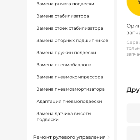
Замена рычага подвески
Замена стабилизатора
Ориг
Замена стоек стабилизатора
запч
Замена опорных подшипников
Серви
тольк
Замена пружин подвески
запча
Замена пневмобаллона
Замена пневмокомпрессора
Дру
Замена пневмоамортизатора
Адаптация пневмоподвески
Замена датчика высоты
подвески
Ремонт рулевого управления