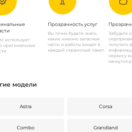
инальные
Прозрачность услуг
Прозрачн
асти
Вы точно будете знать,
Забудьте 
какие именно запасные
сюрпризах
с использует
части и работы входят в
получить 
о оригинальные
каждый сервисный пакет.
информац
сти
сервису ещ
начнутся р
гие модели
Astra
Corsa
Combo
Grandland