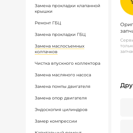
Замена прокладки клапанной
крышки
Ремонт ГБЦ
Ориг
запч
Замена прокладки ГБЦ
Серви
тольк
Замена маслосъемных
запча
колпачков
Чистка впускного коллектора
Замена масляного насоса
Дру
Замена помпы двигателя
Замена опор двигателя
Эндоскопия цилиндров
Замер компрессии
Капитальный ремонт