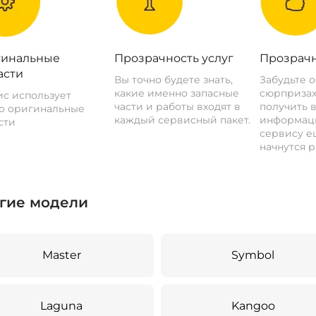
инальные
Прозрачность услуг
Прозрачн
асти
Вы точно будете знать,
Забудьте 
какие именно запасные
сюрпризах
с использует
части и работы входят в
получить 
о оригинальные
каждый сервисный пакет.
информац
сти
сервису ещ
начнутся р
гие модели
Master
Symbol
Laguna
Kangoo