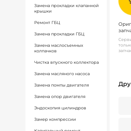
Замена прокладки клапанной
крышки
Ремонт ГБЦ
Ориг
запч
Замена прокладки ГБЦ
Серви
тольк
Замена маслосъемных
запча
колпачков
Чистка впускного коллектора
Замена масляного насоса
Дру
Замена помпы двигателя
Замена опор двигателя
Эндоскопия цилиндров
Замер компрессии
Капитальный ремонт