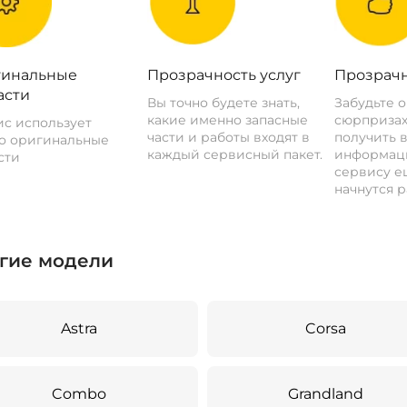
инальные
Прозрачность услуг
Прозрачн
асти
Вы точно будете знать,
Забудьте 
какие именно запасные
сюрпризах
с использует
части и работы входят в
получить 
о оригинальные
каждый сервисный пакет.
информац
сти
сервису ещ
начнутся р
гие модели
Astra
Corsa
Combo
Grandland