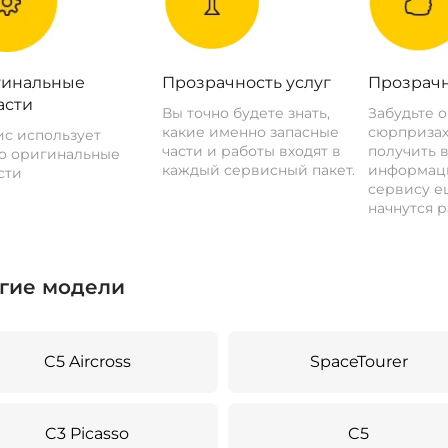
инальные
Прозрачность услуг
Прозрачн
асти
Вы точно будете знать,
Забудьте 
какие именно запасные
сюрпризах
с использует
части и работы входят в
получить 
о оригинальные
каждый сервисный пакет.
информац
сти
сервису ещ
начнутся р
гие модели
C5 Aircross
SpaceTourer
C3 Picasso
C5