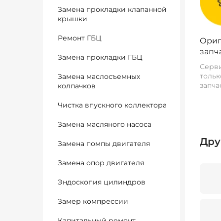
Замена прокладки клапанной
крышки
Ремонт ГБЦ
Ориг
запч
Замена прокладки ГБЦ
Серви
тольк
Замена маслосъемных
запча
колпачков
Чистка впускного коллектора
Замена масляного насоса
Дру
Замена помпы двигателя
Замена опор двигателя
Эндоскопия цилиндров
Замер компрессии
Капитальный ремонт