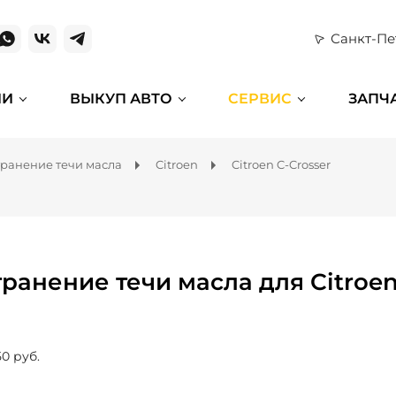
Санкт-Пе
ИИ
ВЫКУП АВТО
СЕРВИС
ЗАПЧ
транение течи масла
Citroen
Citroen C-Crosser
транение течи масла для Citroen
50 руб.