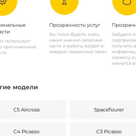
инальные
Прозрачность услуг
Прозрачн
асти
Вы точно будете знать,
Забудьте 
какие именно запасные
сюрпризах
с использует
части и работы входят в
получить 
о оригинальные
каждый сервисный пакет.
информац
сти
сервису ещ
начнутся р
гие модели
C5 Aircross
SpaceTourer
C4 Picasso
C3 Picasso