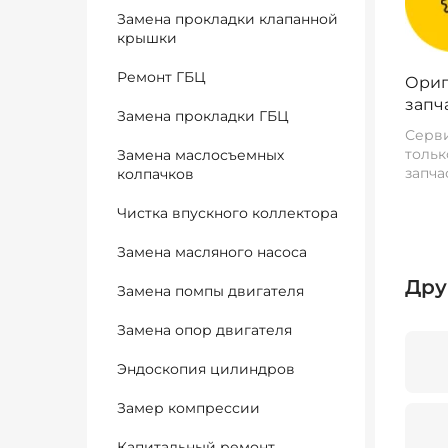
Замена прокладки клапанной
крышки
Ремонт ГБЦ
Ориг
запч
Замена прокладки ГБЦ
Серви
тольк
Замена маслосъемных
запча
колпачков
Чистка впускного коллектора
Замена масляного насоса
Дру
Замена помпы двигателя
Замена опор двигателя
Эндоскопия цилиндров
Замер компрессии
Капитальный ремонт