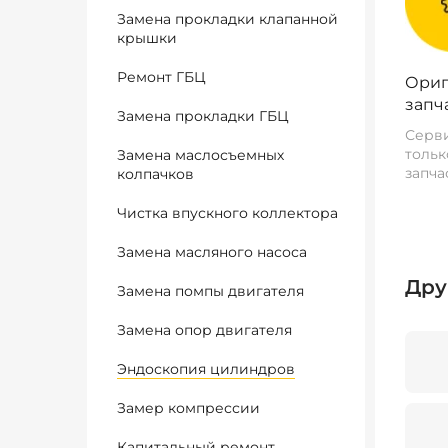
Замена прокладки клапанной
крышки
Ремонт ГБЦ
Ориг
запч
Замена прокладки ГБЦ
Серви
тольк
Замена маслосъемных
запча
колпачков
Чистка впускного коллектора
Замена масляного насоса
Дру
Замена помпы двигателя
Замена опор двигателя
Эндоскопия цилиндров
Замер компрессии
Капитальный ремонт