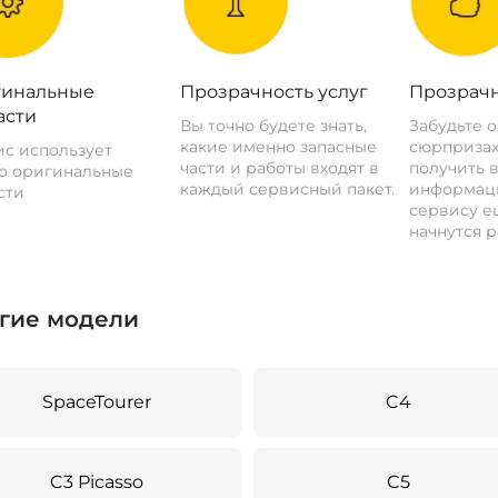
инальные
Прозрачность услуг
Прозрачн
асти
Вы точно будете знать,
Забудьте 
какие именно запасные
сюрпризах
с использует
части и работы входят в
получить 
о оригинальные
каждый сервисный пакет.
информац
сти
сервису ещ
начнутся р
гие модели
SpaceTourer
C4
C3 Picasso
C5