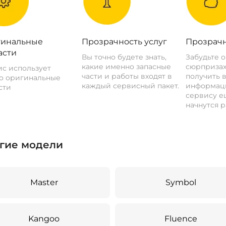
инальные
Прозрачность услуг
Прозрачн
асти
Вы точно будете знать,
Забудьте 
какие именно запасные
сюрпризах
с использует
части и работы входят в
получить 
о оригинальные
каждый сервисный пакет.
информац
сти
сервису ещ
начнутся р
гие модели
Master
Symbol
Kangoo
Fluence