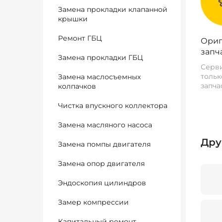
Замена прокладки клапанной
крышки
Ремонт ГБЦ
Ориг
запч
Замена прокладки ГБЦ
Серви
тольк
Замена маслосъемных
запча
колпачков
Чистка впускного коллектора
Замена масляного насоса
Дру
Замена помпы двигателя
Замена опор двигателя
Эндоскопия цилиндров
Замер компрессии
Капитальный ремонт