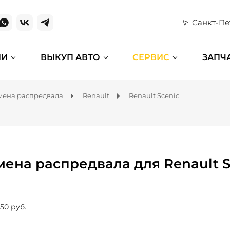
Санкт-Пе
ИИ
ВЫКУП АВТО
СЕРВИС
ЗАПЧ
мена распредвала
Renault
Renault Scenic
мена распредвала для Renault S
150 руб.