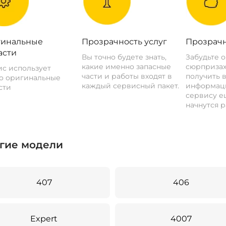
инальные
Прозрачность услуг
Прозрачн
асти
Вы точно будете знать,
Забудьте 
какие именно запасные
сюрпризах
с использует
части и работы входят в
получить 
о оригинальные
каждый сервисный пакет.
информац
сти
сервису ещ
начнутся р
гие модели
407
406
Expert
4007