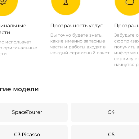
инальные
Прозрачность услуг
Прозрачн
асти
Вы точно будете знать,
Забудьте 
какие именно запасные
сюрпризах
с использует
части и работы входят в
получить 
о оригинальные
каждый сервисный пакет.
информац
сти
сервису ещ
начнутся р
гие модели
SpaceTourer
C4
C3 Picasso
C5