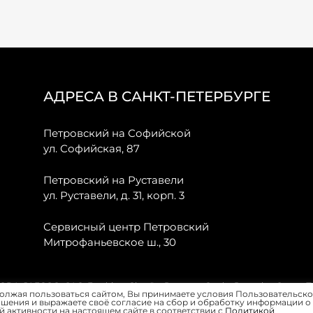
АДРЕСА В САНКТ-ПЕТЕРБУРГЕ
Петровский на Софийской
ул. Софийская, 87
Петровский на Руставели
ул. Руставели, д. 31, корп. 3
Сервисный центр Петровский
Митрофаньевское ш., 30
, JAECOO, GAC, Forthing, Citroёn, Peugeot, Opel и Renault в Санкт-
олжая пользоваться сайтом, Вы принимаете условия Пользовательско
шения и выражаете своё согласие на сбор и обработку информации о
 активности на настоящем сайте в соответствии с
Политикой