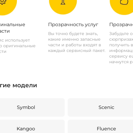
инальные
Прозрачность услуг
Прозрачн
асти
Вы точно будете знать,
Забудьте 
какие именно запасные
сюрпризах
с использует
части и работы входят в
получить 
о оригинальные
каждый сервисный пакет.
информац
сти
сервису ещ
начнутся р
гие модели
Symbol
Scenic
Kangoo
Fluence