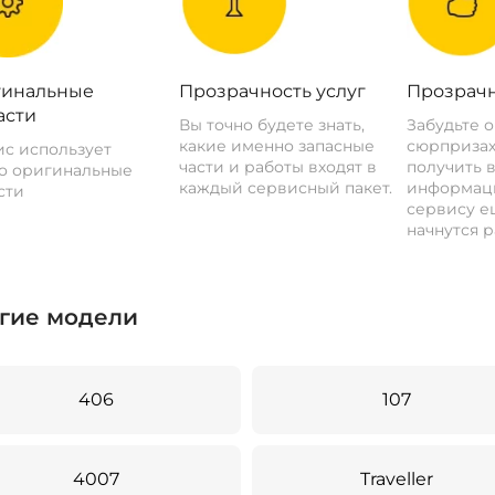
инальные
Прозрачность услуг
Прозрачн
асти
Вы точно будете знать,
Забудьте 
какие именно запасные
сюрпризах
с использует
части и работы входят в
получить 
о оригинальные
каждый сервисный пакет.
информац
сти
сервису ещ
начнутся р
гие модели
406
107
4007
Traveller