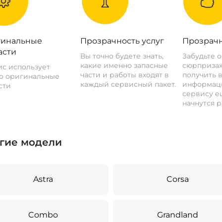
инальные
Прозрачность услуг
Прозрачн
асти
Вы точно будете знать,
Забудьте 
какие именно запасные
сюрпризах
с использует
части и работы входят в
получить 
о оригинальные
каждый сервисный пакет.
информац
сти
сервису ещ
начнутся р
гие модели
Astra
Corsa
Combo
Grandland