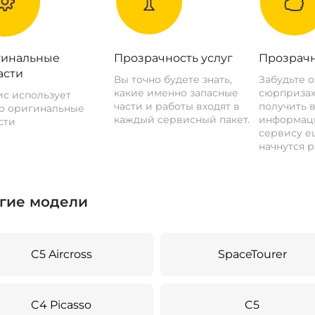
инальные
Прозрачность услуг
Прозрачн
асти
Вы точно будете знать,
Забудьте 
какие именно запасные
сюрпризах
с использует
части и работы входят в
получить 
о оригинальные
каждый сервисный пакет.
информац
сти
сервису ещ
начнутся р
гие модели
C5 Aircross
SpaceTourer
C4 Picasso
C5