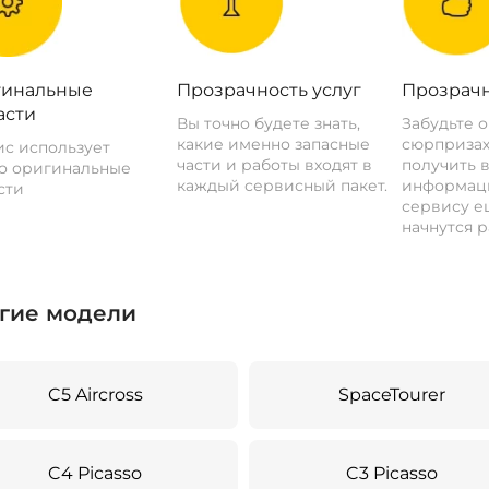
инальные
Прозрачность услуг
Прозрачн
асти
Вы точно будете знать,
Забудьте 
какие именно запасные
сюрпризах
с использует
части и работы входят в
получить 
о оригинальные
каждый сервисный пакет.
информац
сти
сервису ещ
начнутся р
гие модели
C5 Aircross
SpaceTourer
C4 Picasso
C3 Picasso