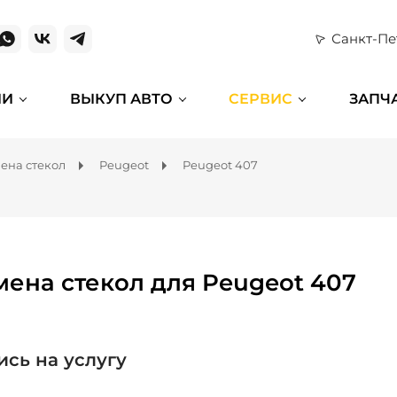
Санкт-Пе
ИИ
ВЫКУП АВТО
СЕРВИС
ЗАПЧ
ена стекол
Peugeot
Peugeot 407
мена стекол для Peugeot 407
ись на услугу