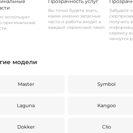
инальные
Прозрачность услуг
Прозрачн
асти
Вы точно будете знать,
Забудьте 
какие именно запасные
сюрпризах
с использует
части и работы входят в
получить 
о оригинальные
каждый сервисный пакет.
информац
сти
сервису ещ
начнутся р
гие модели
Master
Symbol
Laguna
Kangoo
Dokker
Clio