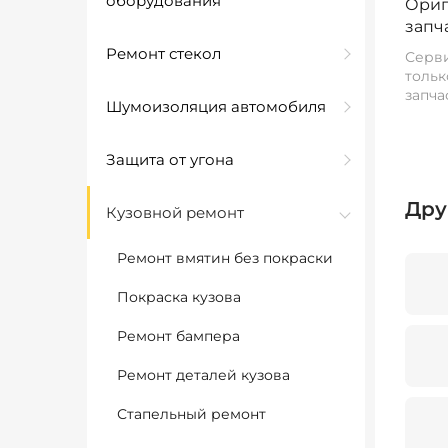
оборудования
Ориг
запч
Ремонт стекол
Серви
тольк
запча
Шумоизоляция автомобиля
Защита от угона
Дру
Кузовной ремонт
Ремонт вмятин без покраски
Покраска кузова
Ремонт бампера
Ремонт деталей кузова
Стапельный ремонт