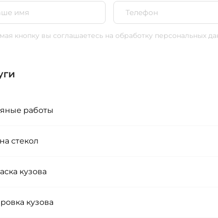
ая кнопку вы соглашаетесь
на обработку персональных да
уги
яные работы
на стекол
аска кузова
ровка кузова