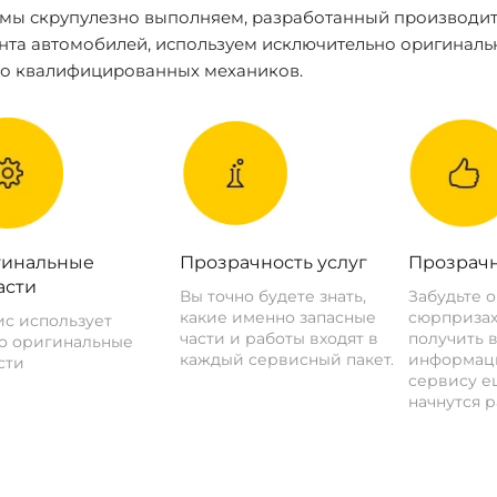
 мы скрупулезно выполняем, разработанный производит
нта автомобилей, используем исключительно оригиналь
ко квалифицированных механиков.
инальные
Прозрачность услуг
Прозрачн
асти
Вы точно будете знать,
Забудьте 
какие именно запасные
сюрпризах
с использует
части и работы входят в
получить 
о оригинальные
каждый сервисный пакет.
информац
сти
сервису ещ
начнутся р