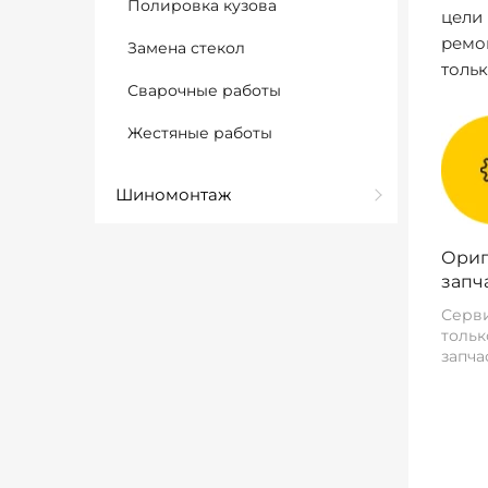
Полировка кузова
цели
ремо
Замена стекол
толь
Сварочные работы
Жестяные работы
Шиномонтаж
Ориг
запч
Серви
тольк
запча