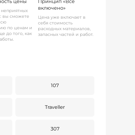
ость цены
Принцип «Все
включено»
о неприятных
: вы сможете
Цена уже включает в
всю
себя стоимость
ию по ценам и
расходных материалов,
е до того, как
запасных частей и работ.
аботы.
107
Traveller
307