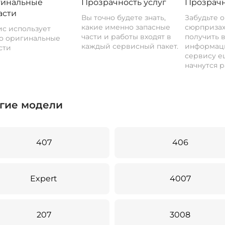
инальные
Прозрачность услуг
Прозрачн
асти
Вы точно будете знать,
Забудьте 
какие именно запасные
сюрпризах
с использует
части и работы входят в
получить 
о оригинальные
каждый сервисный пакет.
информац
сти
сервису ещ
начнутся р
гие модели
407
406
Expert
4007
207
3008