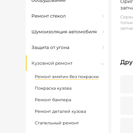
оборудования
Ориг
запч
Ремонт стекол
Серви
тольк
запча
Шумоизоляция автомобиля
Защита от угона
Дру
Кузовной ремонт
Ремонт вмятин без покраски
Покраска кузова
Ремонт бампера
Ремонт деталей кузова
Стапельный ремонт