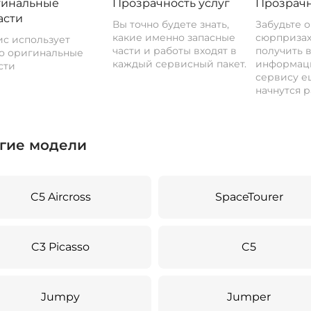
инальные
Прозрачность услуг
Прозрачн
асти
Вы точно будете знать,
Забудьте 
какие именно запасные
сюрпризах
с использует
части и работы входят в
получить 
о оригинальные
каждый сервисный пакет.
информац
сти
сервису ещ
начнутся р
гие модели
C5 Aircross
SpaceTourer
C3 Picasso
C5
Jumpy
Jumper