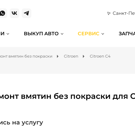
Санкт-Пе
ИИ
ВЫКУП АВТО
СЕРВИС
ЗАПЧ
онт вмятин без покраски
Citroen
Citroen C4
монт вмятин без покраски для C
ись на услугу