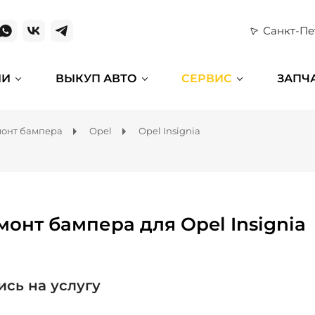
Санкт-Пе
ИИ
ВЫКУП АВТО
СЕРВИС
ЗАПЧ
онт бампера
Opel
Opel Insignia
монт бампера для Opel Insignia
ись на услугу