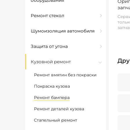
оборудования
Ориг
запч
Ремонт стекол
Серви
тольк
запча
Шумоизоляция автомобиля
Защита от угона
Дру
Кузовной ремонт
Ремонт вмятин без покраски
Покраска кузова
Ремонт бампера
Ремонт деталей кузова
Стапельный ремонт