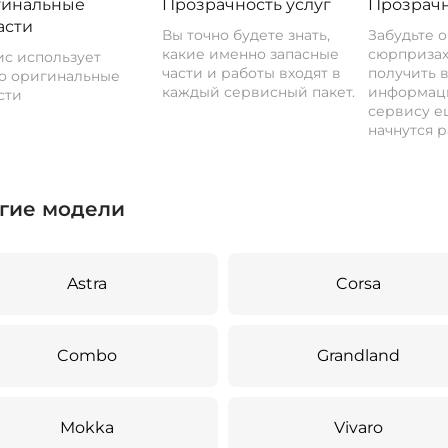
инальные
Прозрачность услуг
Прозрачн
асти
Вы точно будете знать,
Забудьте 
какие именно запасные
сюрпризах
с использует
части и работы входят в
получить 
о оригинальные
каждый сервисный пакет.
информац
сти
сервису ещ
начнутся р
гие модели
Astra
Corsa
Combo
Grandland
Mokka
Vivaro