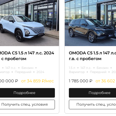
ODA C5 1.5 л 147 л.с. 2024
OMODA C5 1.5 л 147 л.
в. с пробегом
г.в. с пробегом
л
147 л.с.
Бензин
1.5 л
147 л.с.
Бензин
иатор
Передний
2024
Вариатор
Передний
20
700 000 ₽
от 34 859 ₽/мес
1 785 000 ₽
от 36 602
Подробнее
Подробнее
Получить спец. условия
Получить спе