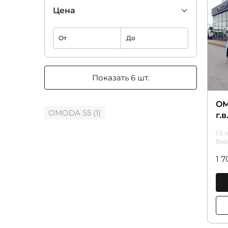
Цена
От
До
Показать 6 шт.
OM
OMODA S5 (1)
г.
1.5 
Вар
1 