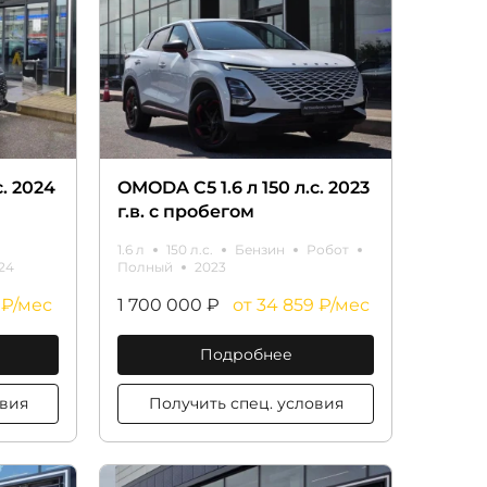
с. 2024
OMODA C5 1.6 л 150 л.с. 2023
г.в. с пробегом
1.6 л
150 л.с.
Бензин
Робот
24
Полный
2023
 ₽/мес
1 700 000 ₽
от 34 859 ₽/мес
Подробнее
ц. условия
Получить спец. условия