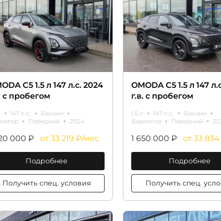
ODA C5 1.5 л 147 л.с. 2024
OMODA C5 1.5 л 147 л.
в. с пробегом
г.в. с пробегом
л
147 л.с.
Бензин
1.5 л
147 л.с.
Бензин
иатор
Передний
2024
Вариатор
Передний
20
620 000 ₽
от 33 219 ₽/мес
1 650 000 ₽
от 33 834
Подробнее
Подробнее
Получить спец. условия
Получить спе