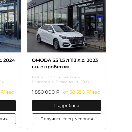
с. 2024
OMODA S5 1.5 л 113 л.с. 2023
г.в. с пробегом
1.5 л
113 л.с.
Бензин
24
Вариатор
Передний
2023
 ₽/мес
1 880 000 ₽
от 38 550 ₽/мес
Подробнее
ц. условия
Получить спец. условия