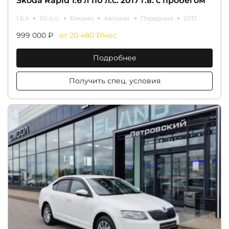
Skoda Rapid 1.6 л 110 л.с. 2017 г.в. с пробегом
1.6 л
110 л.с.
Бензин
Автомат
Передний
2017
999 000 ₽
от 20 480 ₽/мес
Подробнее
Получить спец. условия