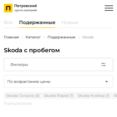
Все
Подержанные
Новые
Главная
Каталог
Подержанные
Skoda
Skoda с пробегом
Фильтры
Skoda Octavia (5)
Skoda Rapid (1)
Skoda Kodiaq (1)
S
9 результатов