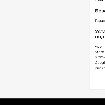
транс
Без
Гаран
Уст
под
App
Store
%D0%B
Googl
id=ru