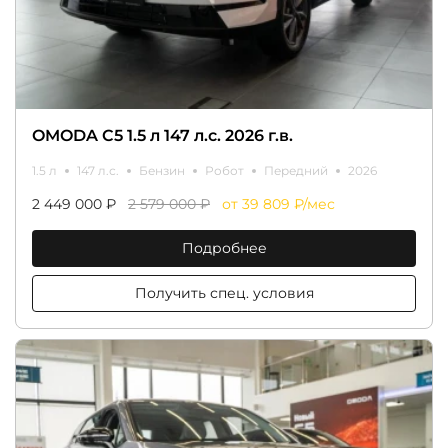
OMODA C5 1.5 л 147 л.с. 2026 г.в.
1.5 л
147 л.с.
Бензин
Робот
Передний
2026
2 449 000 ₽
2 579 000 ₽
от 39 809 ₽/мес
Подробнее
Получить спец. условия