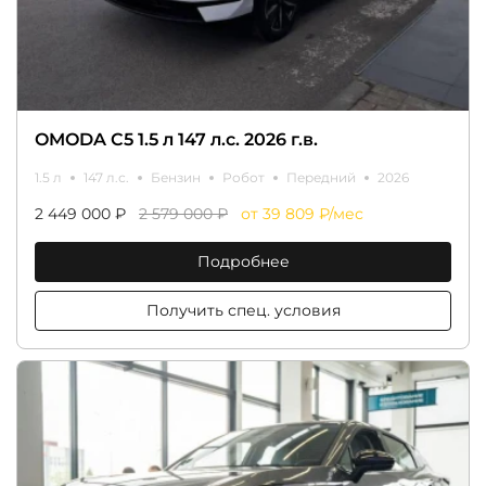
OMODA C5 1.5 л 147 л.с. 2026 г.в.
1.5 л
147 л.с.
Бензин
Робот
Передний
2026
2 449 000 ₽
2 579 000 ₽
от 39 809 ₽/мес
Подробнее
Получить спец. условия