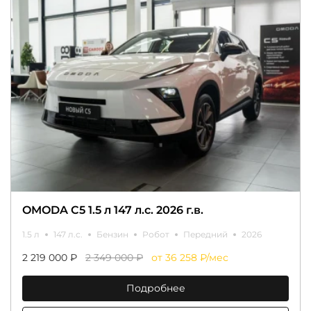
OMODA C5 1.5 л 147 л.с. 2026 г.в.
1.5 л
147 л.с.
Бензин
Робот
Передний
2026
2 219 000 ₽
2 349 000 ₽
от 36 258 ₽/мес
Подробнее