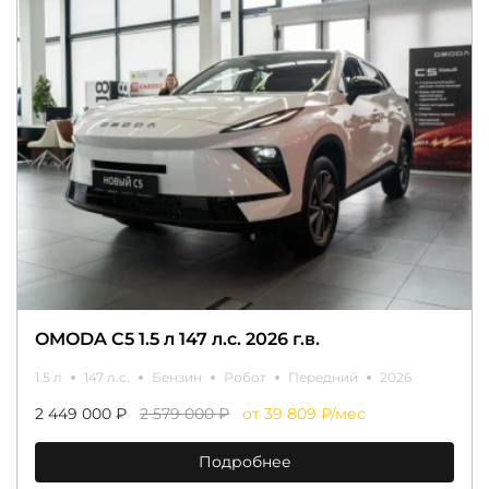
OMODA C5 1.5 л 147 л.с. 2026 г.в.
1.5 л
147 л.с.
Бензин
Робот
Передний
2026
2 449 000 ₽
2 579 000 ₽
от 39 809 ₽/мес
Подробнее