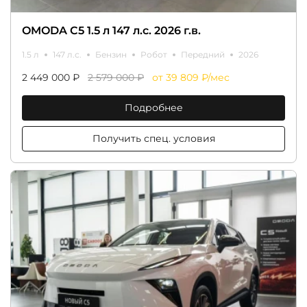
OMODA C5 1.5 л 147 л.с. 2026 г.в.
1.5 л
147 л.с.
Бензин
Робот
Передний
2026
2 449 000 ₽
2 579 000 ₽
от 39 809 ₽/мес
Подробнее
Получить спец. условия