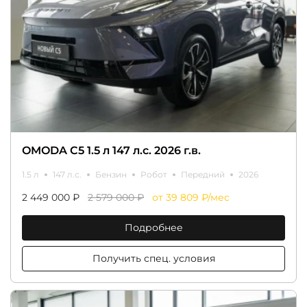
OMODA C5 1.5 л 147 л.с. 2026 г.в.
1.5 л
147 л.с.
Бензин
Робот
Передний
2026
2 449 000 ₽
2 579 000 ₽
от 39 809 ₽/мес
Подробнее
Получить спец. условия