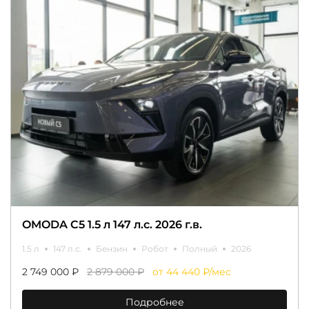
OMODA C5 1.5 л 147 л.с. 2026 г.в.
1.5 л
147 л.с.
Бензин
Робот
Полный
2026
2 749 000 ₽
2 879 000 ₽
от 44 440 ₽/мес
Подробнее