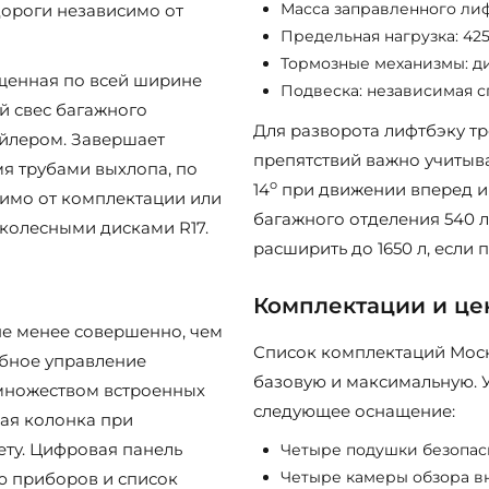
Масса заправленного лифт
дороги независимо от
Предельная нагрузка: 425 
Тормозные механизмы: ди
щенная по всей ширине
Подвеска: независимая с
й свес багажного
Для разворота лифтбэку тр
йлером. Завершает
препятствий важно учитыва
я трубами выхлопа, по
о
14
при движении вперед и 
имо от комплектации или
багажного отделения 540 
колесными дисками R17.
расширить до 1650 л, если 
Комплектации и це
е менее совершенно, чем
Список комплектаций Моск
обное управление
базовую и максимальную. 
 множеством встроенных
следующее оснащение:
ая колонка при
ету. Цифровая панель
Четыре подушки безопасн
Четыре камеры обзора в
 приборов и список