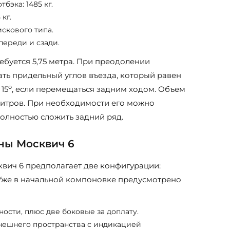
бэка: 1485 кг.
кг.
скового типа.
переди и сзади.
ебуется 5,75 метра. При преодолении
ть придельный углов въезда, который равен
о
15
, если перемещаться задним ходом. Объем
литров. При необходимости его можно
полностью сложить задний ряд.
ны Москвич 6
вич 6 предполагает две конфигурации:
Уже в начальной компоновке предусмотрено
ости, плюс две боковые за доплату.
нешнего пространства с индикацией