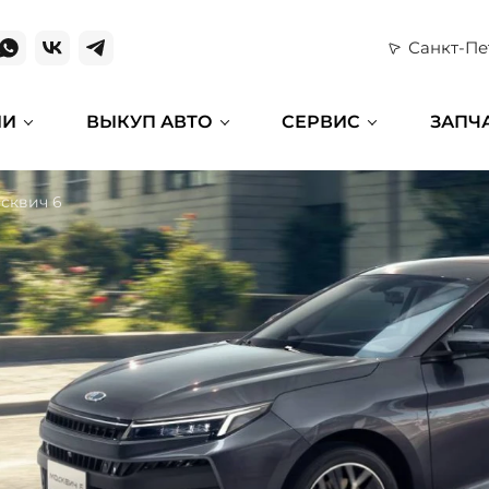
Санкт-Пе
ИИ
ВЫКУП АВТО
СЕРВИС
ЗАПЧ
сквич 6