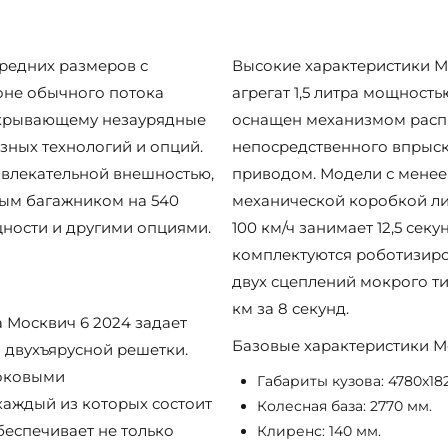
редних размеров с
Высокие характеристики М
оне обычного потока
агрегат 1,5 литра мощностью
 скрывающему незаурядные
оснащен механизмом распр
зных технологий и опций.
непосредственного впрыск
ивлекательной внешностью,
приводом. Модели с менее
ным багажником на 540
механической коробкой ли
ности и другими опциями.
100 км/ч занимает 12,5 се
комплектуются роботизиро
двух сцеплений мокрого ти
км за 8 секунд.
Москвич 6 2024 задает
Базовые характеристики М
 двухъярусной решетки.
боковыми
Габариты кузова: 4780х18
каждый из которых состоит
Колесная база: 2770 мм.
беспечивает не только
Клиренс: 140 мм.