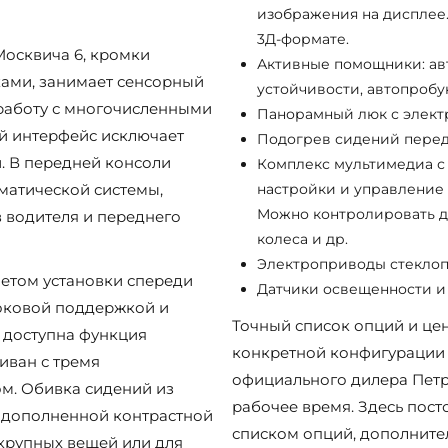
изображения на дисплее
3Д-формате.
Москвича 6, кромки
Активные помощники: ав
ами, занимает сенсорный
устойчивости, автопробу
 работу с многочисленными
Панорамный люк с элект
й интерфейс исключает
Подогрев сидений передн
. В передней консоли
Комплекс мультимедиа с 
матической системы,
настройки и управление
Можно контролировать д
 водителя и переднего
колеса и др.
Электроприводы стеклоп
четом установки спереди
Датчики освещенности и
оковой поддержкой и
Точный список опций и цен
 доступна функция
конкретной конфигурации 
иван с тремя
официального дилера Петр
м. Обивка сидений из
рабочее время. Здесь пос
 дополненной контрастной
списком опций, дополните
крупных вещей или для