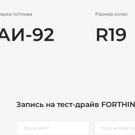
арка топлива
Размер колес
АИ-92
R19
Запись на тест-драйв FORTHI