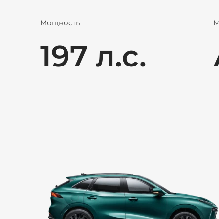
Мощность
М
197 л.с.