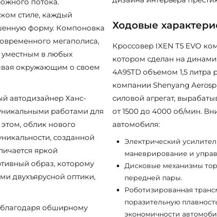
ожного потока.
ском стиле, каждый
Ходовые характери
шенную форму. Компоновка
 современного мегаполиса,
Кроссовер IXEN T5 EVO ком
я уместным в любых
котором сделан на динами
зывая окружающим о своем
4A95TD объемом 1,5 литра
компании Shenyang Aerospa
ый автодизайнер Ханс-
силовой агрегат, вырабатыв
уникальными работами для
от 1500 до 4000 об/мин. В
и этом, облик нового
автомобиля:
уникальности, созданной
Электрический усилител
тличается яркой
маневрирование и управ
ртивный образ, которому
Дисковые механизмы тор
ами двухъярусной оптики,
передней пары.
Роботизированная транс
поразительную плавность
, благодаря обширному
экономичности автомоби