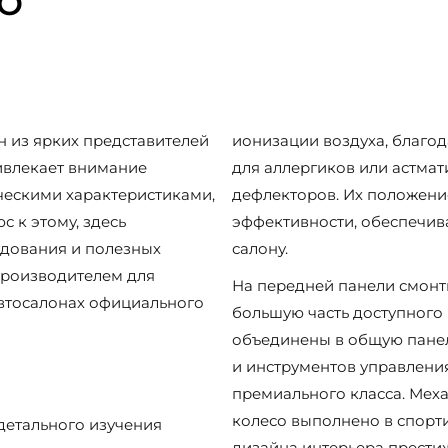
VO
 из ярких представителей
ионизации воздуха, благо
ривлекает внимание
для аллергиков или астмат
ческими характеристиками,
дефлекторов. Их положени
 к этому, здесь
эффективности, обеспечив
дования и полезных
салону.
производителем для
На передней панели смонт
автосалонах официального
большую часть доступного 
объединены в общую панел
и инструментов управлени
премиального класса. Мех
колесо выполнено в спорт
детального изучения
дизайна интерьера прести