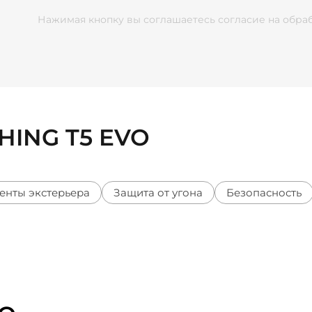
Нажимая кнопку вы соглашаетесь согласие
на обра
HING T5 EVO
енты экстерьера
Защита от угона
Безопасность