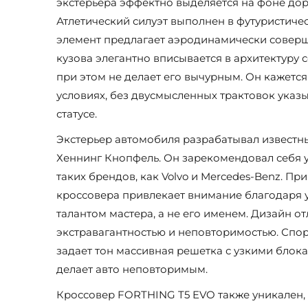
экстерьера эффектно выделяется на фоне дор
Атлетический силуэт выполнен в футуристиче
элемент предлагает аэродинамически совер
кузова элегантно вписывается в архитектуру
при этом не делает его вычурным. Он кажетс
условиях, без двусмысленных трактовок ука
статусе.
Экстерьер автомобиля разрабатывал известн
Хеннинг Кнопфель. Он зарекомендовал себя 
таких брендов, как Volvo и Mercedes-Benz. Пр
кроссовера привлекает внимание благодаря 
талантом мастера, а не его именем. Дизайн о
экстравагантностью и неповторимостью. Спо
задает тон массивная решетка с узкими блок
делает авто неповторимым.
Кроссовер FORTHING T5 EVO также уникален