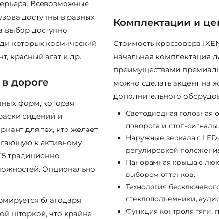
терьера. Всевозможные
узова доступны в разных
Комплектации и ц
На выбор доступно
еди которых космический
Стоимость кроссовера IXEN 
, красный агат и др.
начальная комплектация д
преимуществами премиальн
 в дороге
можно сделать акцент на ж
дополнительного оборудов
нных форм, которая
Светодиодная головная о
раски сидений и
поворота и стоп-сигналы.
иант для тех, кто желает
Наружные зеркала с LED
агающую к активному
регулировкой положения
T5 традиционно
Панорамная крыша с люко
можностей. Опционально
выбором оттенков.
Технология бесключевого
стеклоподъемники, аудио
ормируется благодаря
Функция контроля тяги, 
ой шторкой, что крайне