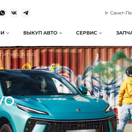
Санкт-Пе
ИИ
ВЫКУП АВТО
СЕРВИС
ЗАПЧ
ORTHING T5 EVO
VO