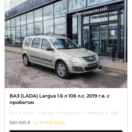
ВАЗ (LADA) Largus 1.6 л 106 л.с. 2019 г.в. с
пробегом
1.6 л
106 л.с.
Бензин
Механика
Передний
2019
930 000 ₽
от 19 070 ₽/мес