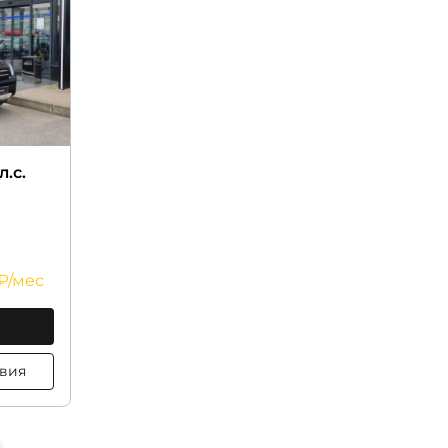
л.с.
 ₽/мес
ц. условия