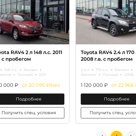
ota RAV4 2 л 148 л.с. 2011
Toyota RAV4 2.4 л 170 
в. с пробегом
2008 г.в. с пробегом
148 л.с.
Бензин
2.4 л
170 л.с.
Бензин
иатор
Полный
2011
Автомат
Полный
2008
0 000 ₽
от 20 095 ₽/мес
1 120 000 ₽
от 22 966
Подробнее
Подробнее
Получить спец. условия
Получить спе