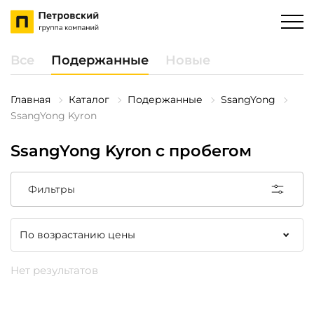
Все
Подержанные
Новые
Главная
Каталог
Подержанные
SsangYong
SsangYong Kyron
SsangYong Kyron с пробегом
Фильтры
Нет результатов