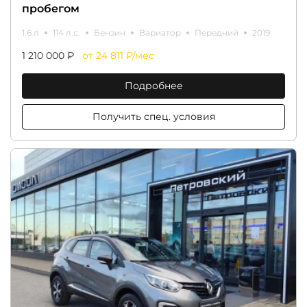
пробегом
1.6 л
114 л.с.
Бензин
Вариатор
Передний
2019
1 210 000 ₽
от 24 811 ₽/мес
Подробнее
Получить спец. условия