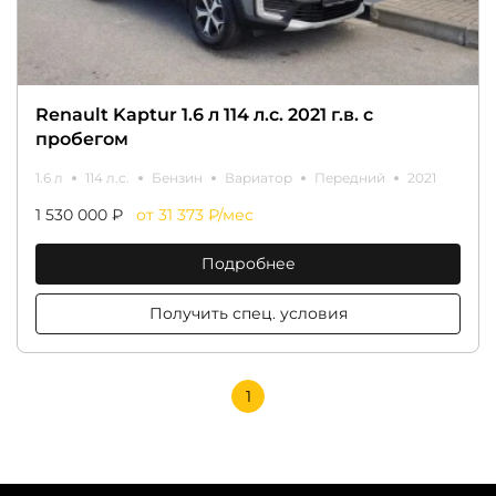
Renault Kaptur 1.6 л 114 л.с. 2021 г.в. с
пробегом
1.6 л
114 л.с.
Бензин
Вариатор
Передний
2021
1 530 000 ₽
от 31 373 ₽/мес
Подробнее
Получить спец. условия
1