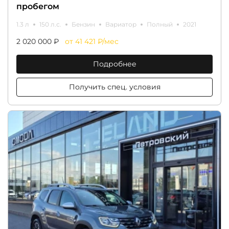
пробегом
1.3 л
150 л.с.
Бензин
Вариатор
Полный
2021
2 020 000 ₽
от 41 421 ₽/мес
Подробнее
Получить спец. условия