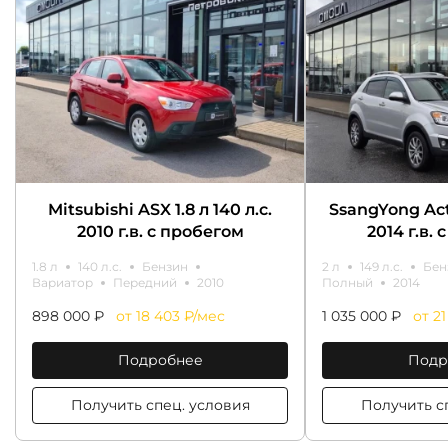
Mitsubishi ASX 1.8 л 140 л.с.
SsangYong Acty
2010 г.в. с пробегом
2014 г.в.
1.8 л
140 л.с.
Бензин
2 л
149 л.с.
Бен
Вариатор
Передний
2010
Полный
2014
898 000 ₽
от 18 403 ₽/мес
1 035 000 ₽
от 2
Подробнее
Подр
Получить спец. условия
Получить с