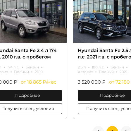
undai Santa Fe 2.4 л 174
Hyundai Santa Fe 2.5 
. 2010 г.в. с пробегом
л.с. 2021 г.в. с пробег
л
174 л.с.
Бензин
2.5 л
180 л.с.
Бензин
омат
Полный
2010
Автомат
Полный
2021
0 000 ₽
от 18 865 ₽/мес
3 520 000 ₽
от 72 180
Подробнее
Подробнее
Получить спец. условия
Получить спе