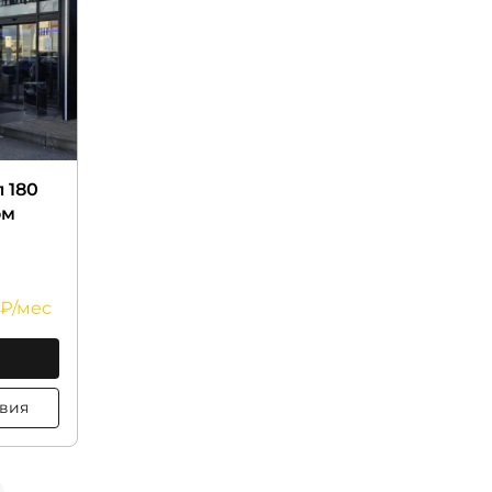
л 180
ом
 ₽/мес
ц. условия