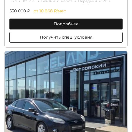
1.6 л
105 л.с.
Бензин
Робот
Передний
2012
530 000 ₽
от 10 868 ₽/мес
Подробнее
Получить спец. условия