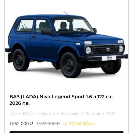
ВАЗ (LADA) Niva Legend Sport 1.6 л 122 л.с.
2026 г.в.
1.6 л
122 л.с.
Бензин
Механика
Полный
2026
1 562 000 ₽
1 772 000 ₽
от 27 362 ₽/мес