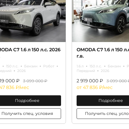
ODA C7 1.6 л 150 л.с. 2026
OMODA C7 1.6 л 150 л.
.
г.в.
л
150 л.с.
Бензин
Робот
1.6 л
150 л.с.
Бензин
Р
едний
2026
Передний
2026
919 000 ₽
2 919 000 ₽
3 099 000 ₽
3 099 000 
 47 836 ₽/мес
от 47 836 ₽/мес
Подробнее
Подробнее
Получить спец. условия
Получить спе