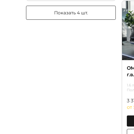
Показать 4 шт.
OM
г.в
1.6 
По
3 
от 