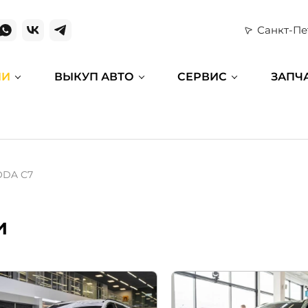
Санкт-Пе
ИИ
ВЫКУП АВТО
СЕРВИС
ЗАПЧ
DA C7
и