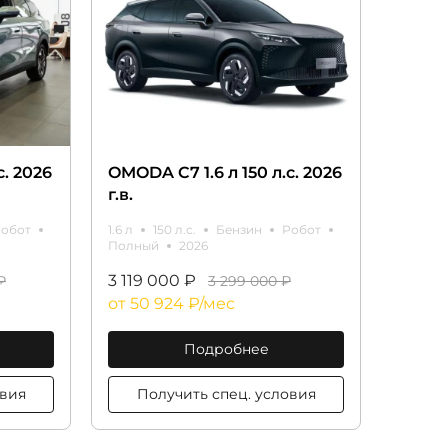
с. 2026
OMODA C7 1.6 л 150 л.с. 2026
г.в.
обот
1.6 л
150 л.с.
Бензин
Робот
Полный
2026
3 119 000 ₽
₽
3 299 000 ₽
от 50 924 ₽/мес
Подробнее
ц. условия
Получить спец. условия