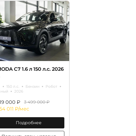
ODA C7 1.6 л 150 л.с. 2026
.
л
150 л.с.
Бензин
Робот
лный
2026
319 000 ₽
3 499 000 ₽
54 011 ₽/мес
Подробнее