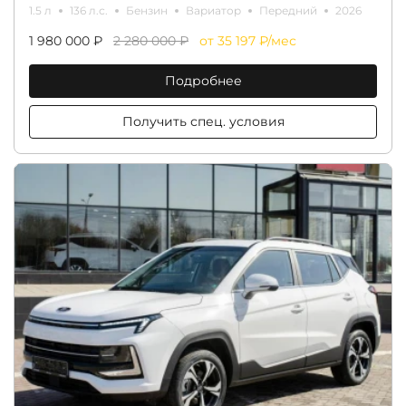
1.5 л
136 л.с.
Бензин
Вариатор
Передний
2026
1 980 000 ₽
2 280 000 ₽
от 35 197 ₽/мес
Подробнее
Получить спец. условия