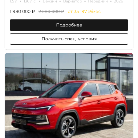
1.5 л
136 л.с.
Бензин
Вариатор
Передний
2026
1 980 000 ₽
2 280 000 ₽
от 35 197 ₽/мес
Подробнее
Получить спец. условия