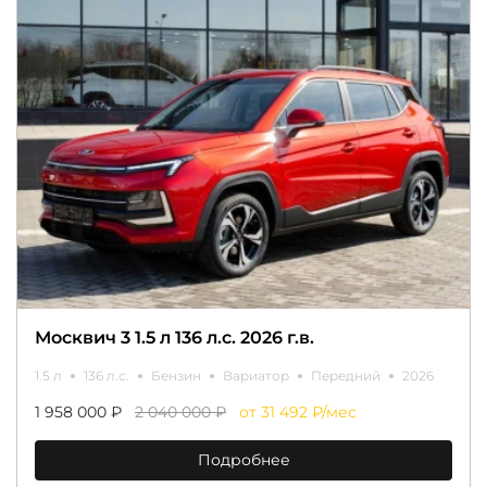
Москвич 3 1.5 л 136 л.с. 2026 г.в.
1.5 л
136 л.с.
Бензин
Вариатор
Передний
2026
1 958 000 ₽
2 040 000 ₽
от 31 492 ₽/мес
Подробнее