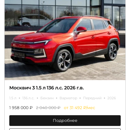
Москвич 3 1.5 л 136 л.с. 2026 г.в.
1.5 л
136 л.с.
Бензин
Вариатор
Передний
2026
1 958 000 ₽
2 040 000 ₽
от 31 492 ₽/мес
Подробнее